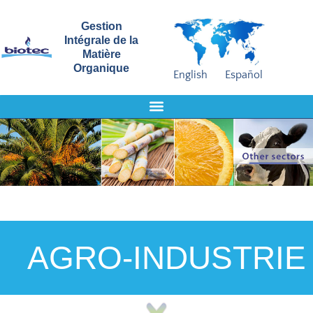
Gestion
Intégrale de la
Matière
Organique
English
Español
AGRO-INDUSTRIE