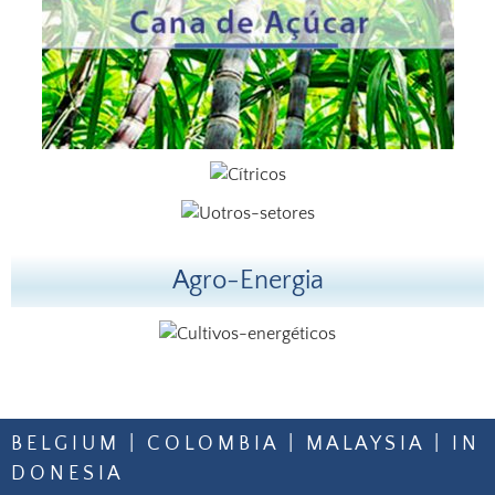
Agro-Energia
B E L G I U M | C O L O M B I A | M A L A Y S I A | I N
D O N E S I A