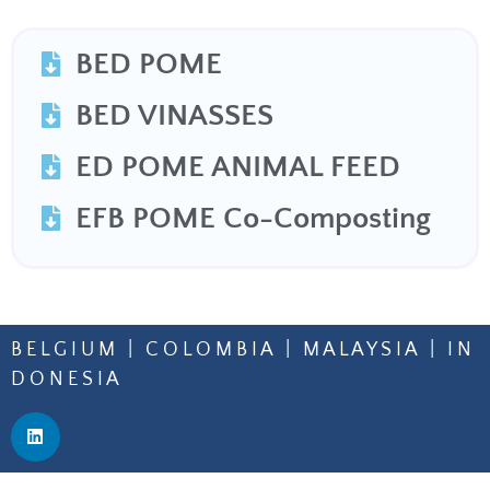
BED POME
BED VINASSES
ED POME ANIMAL FEED
EFB POME Co-Composting
B E L G I U M | C O L O M B I A | M A L A Y S I A | I N
D O N E S I A