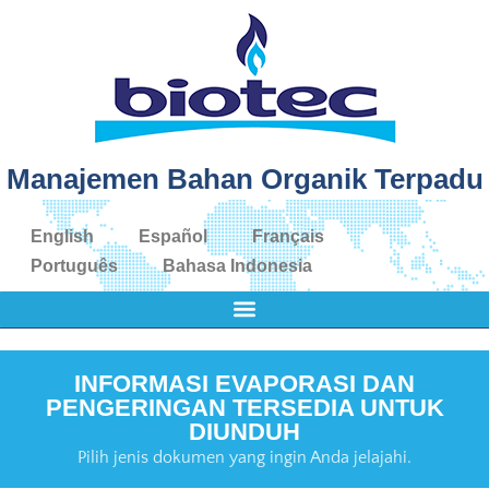
Manajemen Bahan Organik Terpadu
English
Español
Français
Português
Bahasa Indonesia
INFORMASI EVAPORASI DAN
PENGERINGAN TERSEDIA UNTUK
DIUNDUH
Pilih jenis dokumen yang ingin Anda jelajahi.