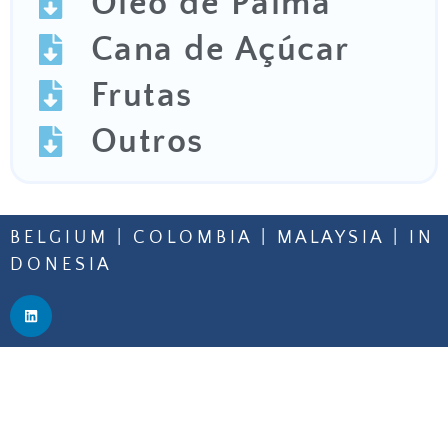
Óleo de Palma
Cana de Açúcar
Frutas
Outros
B E L G I U M | C O L O M B I A | M A L A Y S I A | I N
D O N E S I A